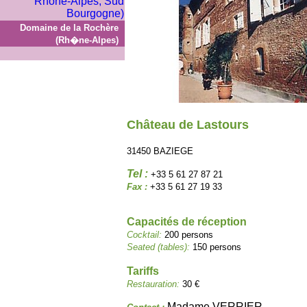
Domaine de la Rochère
(Rh�ne-Alpes)
Château de Lastours
31450 BAZIEGE
Tel :
+33 5 61 27 87 21
Fax :
+33 5 61 27 19 33
Capacités de réception
Cocktail:
200 persons
Seated (tables):
150 persons
Tariffs
Restauration:
30 €
Madame VERRIER