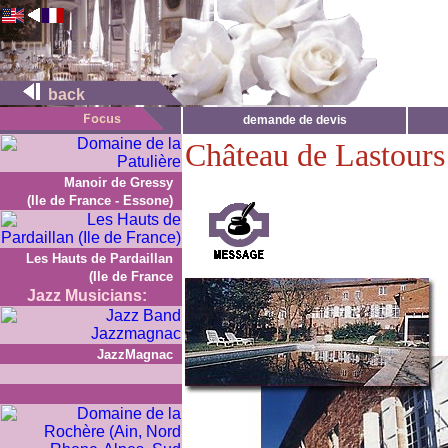
back
demande de devis
Château de Lastours
Manoir de Gressy
(Ile de France - Essone)
Les Hauts de Pardaillan
(Ile de France
Jazz Musicians:
JazzMagnac