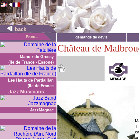
back
demande de devis
Château de Malbrou
Manoir de Gressy
(Ile de France - Essone)
Les Hauts de Pardaillan
(Ile de France
Jazz Musicians:
JazzMagnac
Ma
Th
ca
an