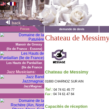
back
demande de devis
Chateau de Messim
Manoir de Gressy
(Ile de France - Essone)
Les Hauts de Pardaillan
(Ile de France
Chateau de Messimy
Jazz Musicians:
01800 CHARNOZ SUR AIN
JazzMagnac
Tel :
04 74 61 45 77
Fax :
04 74 61 47 84
Capacités de réception