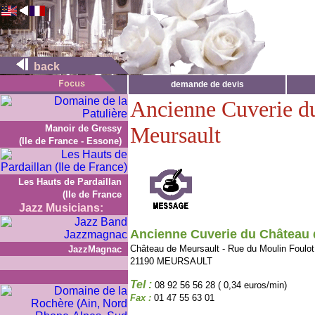
back
demande de devis
Ancienne Cuverie d
Meursault
Manoir de Gressy
(Ile de France - Essone)
Les Hauts de Pardaillan
(Ile de France
Jazz Musicians:
Ancienne Cuverie du Château 
Château de Meursault - Rue du Moulin Foulot
JazzMagnac
21190 MEURSAULT
Tel :
08 92 56 56 28 ( 0,34 euros/min)
Fax :
01 47 55 63 01