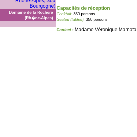
Capacités de réception
Domaine de la Rochère
Cocktail:
350 persons
(Rh�ne-Alpes)
Seated (tables):
350 persons
Madame Véronique Marnata
Contact :