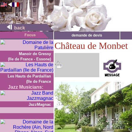
back
demande de devis
Château de Monbet
Manoir de Gressy
(Ile de France - Essone)
Les Hauts de Pardaillan
(Ile de France
Jazz Musicians:
JazzMagnac