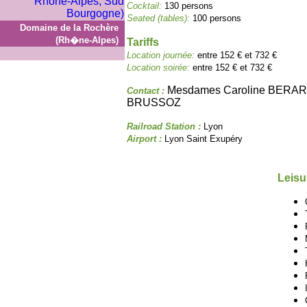
Cocktail:
130 persons
Seated (tables):
100 persons
Domaine de la Rochère
(Rh�ne-Alpes)
Tariffs
Location journée:
entre 152 € et 732 €
Location soirée:
entre 152 € et 732 €
Mesdames Caroline BERARD
Contact :
BRUSSOZ
Railroad Station :
Lyon
Airport :
Lyon Saint Exupéry
Leisu