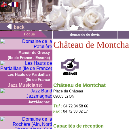
back
demande de devis
Château de Montcha
Manoir de Gressy
(Ile de France - Essone)
Les Hauts de Pardaillan
(Ile de France
Château de Montchat
Jazz Musicians:
Place du Château
69003 LYON
JazzMagnac
Tel :
04 72 34 58 66
Fax :
04 72 33 32 17
Capacités de réception