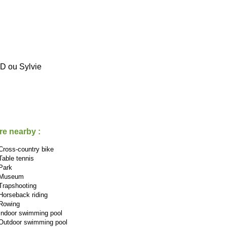
 ou Sylvie
re nearby :
Cross-country bike
Table tennis
Park
Museum
Trapshooting
Horseback riding
Rowing
Indoor swimming pool
Outdoor swimming pool