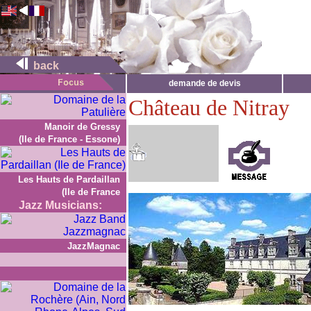
back
demande de devis
Château de Nitray
Manoir de Gressy
(Ile de France - Essone)
Les Hauts de Pardaillan
(Ile de France
Jazz Musicians:
JazzMagnac