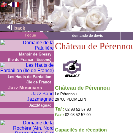
back
demande de devis
Château de Pérenno
Manoir de Gressy
(Ile de France - Essone)
Les Hauts de Pardaillan
(Ile de France
Château de Pérennou
Jazz Musicians:
Le Pérennou
29700 PLOMELIN
JazzMagnac
Tel :
02 98 52 57 90
Fax :
02 98 52 57 90
Capacités de réception