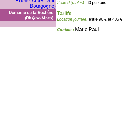
Seated (tables):
80 persons
Domaine de la Rochère
Tariffs
(Rh�ne-Alpes)
Location journée:
entre 90 € et 405 €
Marie Paul
Contact :