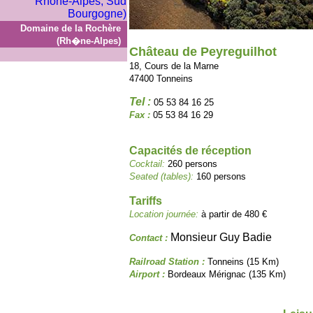
Domaine de la Rochère
(Rh�ne-Alpes)
Château de Peyreguilhot
18, Cours de la Marne
47400 Tonneins
Tel :
05 53 84 16 25
Fax :
05 53 84 16 29
Capacités de réception
Cocktail:
260 persons
Seated (tables):
160 persons
Tariffs
Location journée:
à partir de 480 €
Monsieur Guy Badie
Contact :
Railroad Station :
Tonneins (15 Km)
Airport :
Bordeaux Mérignac (135 Km)