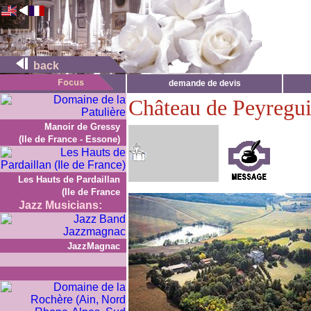
back
demande de devis
Château de Peyregui
Manoir de Gressy
(Ile de France - Essone)
Les Hauts de Pardaillan
(Ile de France
Jazz Musicians:
JazzMagnac