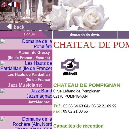
back
demande de devis
CHATEAU DE PO
Manoir de Gressy
(Ile de France - Essone)
Les Hauts de Pardaillan
(Ile de France
CHATEAU DE POMPIGNAN
Jazz Musicians:
6 rue Lefranc de Pompignan
82170 POMPIGNAN
JazzMagnac
Tel :
05 63 64 63 64 / 05 62 21 09 99
Fax :
05 62 21 03 65
Capacités de réception