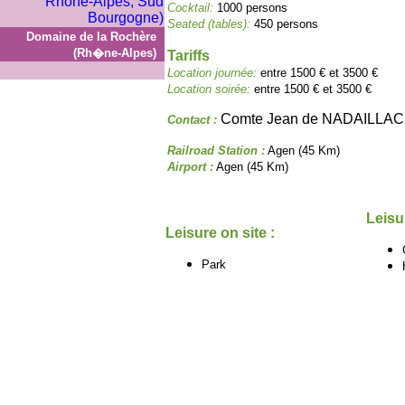
Cocktail:
1000 persons
Seated (tables):
450 persons
Domaine de la Rochère
(Rh�ne-Alpes)
Tariffs
Location journée:
entre 1500 € et 3500 €
Location soirée:
entre 1500 € et 3500 €
Comte Jean de NADAILLAC
Contact :
Railroad Station :
Agen (45 Km)
Airport :
Agen (45 Km)
Leisu
Leisure on site :
Park