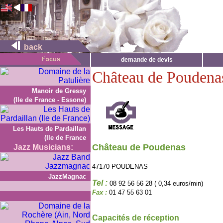
back
demande de devis
Château de Poudena
Manoir de Gressy
(Ile de France - Essone)
Les Hauts de Pardaillan
(Ile de France
Château de Poudenas
Jazz Musicians:
47170 POUDENAS
JazzMagnac
Tel :
08 92 56 56 28 ( 0,34 euros/min)
Fax :
01 47 55 63 01
Capacités de réception