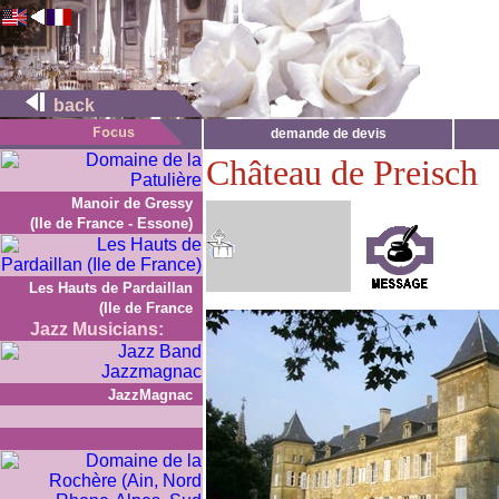
back
demande de devis
Château de Preisch
Manoir de Gressy
(Ile de France - Essone)
Les Hauts de Pardaillan
(Ile de France
Jazz Musicians:
JazzMagnac