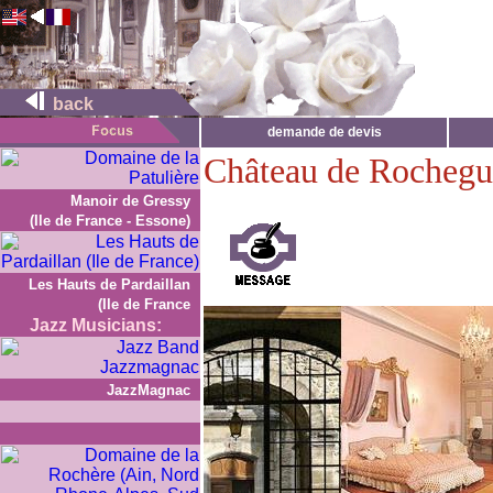
back
demande de devis
Château de Rocheg
Manoir de Gressy
(Ile de France - Essone)
Les Hauts de Pardaillan
(Ile de France
Jazz Musicians:
JazzMagnac