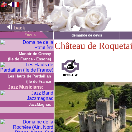
back
demande de devis
Château de Roquetai
Manoir de Gressy
(Ile de France - Essone)
Les Hauts de Pardaillan
(Ile de France
Jazz Musicians:
JazzMagnac