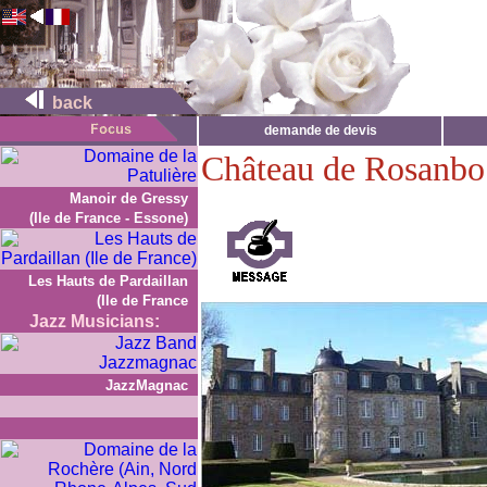
back
demande de devis
Château de Rosanbo
Manoir de Gressy
(Ile de France - Essone)
Les Hauts de Pardaillan
(Ile de France
Jazz Musicians:
JazzMagnac