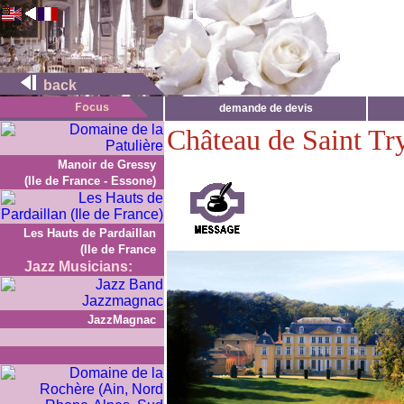
back
demande de devis
Château de Saint Tr
Manoir de Gressy
(Ile de France - Essone)
Les Hauts de Pardaillan
(Ile de France
Jazz Musicians:
JazzMagnac