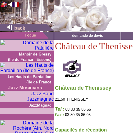
back
demande de devis
Château de Theniss
Manoir de Gressy
(Ile de France - Essone)
Les Hauts de Pardaillan
(Ile de France
Château de Thenissey
Jazz Musicians:
21150 THENISSEY
JazzMagnac
Tel :
03 80 35 85 55
Fax :
03 80 35 86 95
Capacités de réception