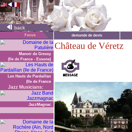
back
demande de devis
Château de Véretz
Manoir de Gressy
(Ile de France - Essone)
Les Hauts de Pardaillan
(Ile de France
Jazz Musicians:
JazzMagnac