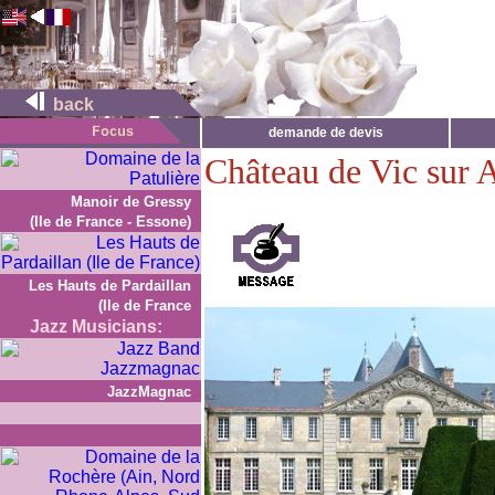
back
demande de devis
Château de Vic sur 
Manoir de Gressy
(Ile de France - Essone)
Les Hauts de Pardaillan
(Ile de France
Jazz Musicians:
JazzMagnac