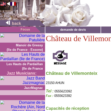
back
demande de devis
Château de Villemon
Manoir de Gressy
(Ile de France - Essone)
Les Hauts de Pardaillan
(Ile de France
Château de Villemonteix
Jazz Musicians:
23150 AHUN
JazzMagnac
Tel :
0555623392
Fax :
0555623392
Capacités de réception