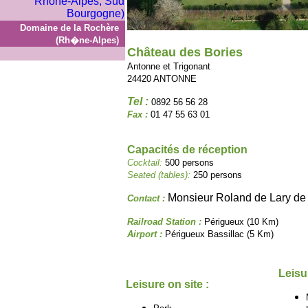
Domaine de la Rochère
(Rh�ne-Alpes)
Château des Bories
Antonne et Trigonant
24420 ANTONNE
Tel :
0892 56 56 28
Fax :
01 47 55 63 01
Capacités de réception
Cocktail:
500 persons
Seated (tables):
250 persons
Monsieur Roland de Lary de
Contact :
Railroad Station :
Périgueux (10 Km)
Airport :
Périgueux Bassillac (5 Km)
Leisu
Leisure on site :