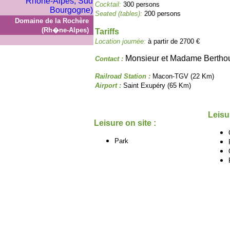
Cocktail:
300 persons
Seated (tables):
200 persons
Domaine de la Rochère
(Rh�ne-Alpes)
Tariffs
Location journée:
à partir de 2700 €
Monsieur et Madame Bertho
Contact :
Railroad Station :
Macon-TGV (22 Km)
Airport :
Saint Exupéry (65 Km)
Leisu
Leisure on site :
Park