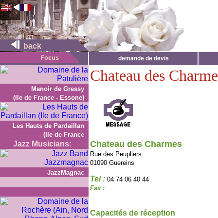
back
demande de devis
Chateau des Charme
Manoir de Gressy
(Ile de France - Essone)
Les Hauts de Pardaillan
(Ile de France
Chateau des Charmes
Jazz Musicians:
Rue des Peupliers
01090 Guereins
JazzMagnac
Tel :
04 74 06 40 44
Fax :
Capacités de réception