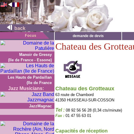
back
demande de devis
Chateau des Grottea
Manoir de Gressy
(Ile de France - Essone)
Les Hauts de Pardaillan
(Ile de France
Chateau des Grotteaux
Jazz Musicians:
63 route de Chambord
41350 HUISSEAU-SUR-COSSON
JazzMagnac
Tel :
08 92 56 56 28 (0,34 cts/minute)
Fax :
01 47 55 63 01
Capacités de réception