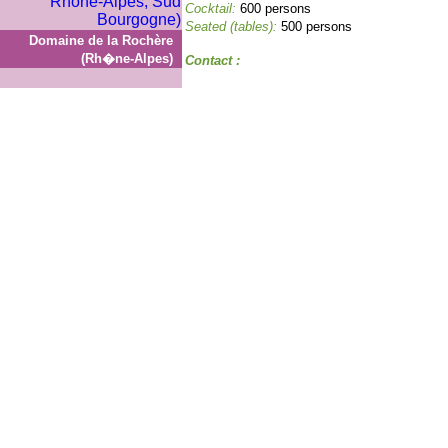
Cocktail:
600 persons
Seated (tables):
500 persons
Domaine de la Rochère
(Rh�ne-Alpes)
Contact :