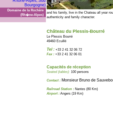
Domaine de la Rochère
and his family, live in the Chateau all year r
(Rh�ne-Alpes)
authenticity and family character.
Château du Plessis-Bourré
Le Plessis Bourré
49460 Ecuillé
Tel :
+33 2 41 32 06 72
Fax :
+33 2 41 32 06 01
Capacités de réception
Seated (tables):
100 persons
Monsieur Bruno de Sauvebo
Contact :
Railroad Station :
Nantes (80 Km)
Airport :
Angers (19 Km)