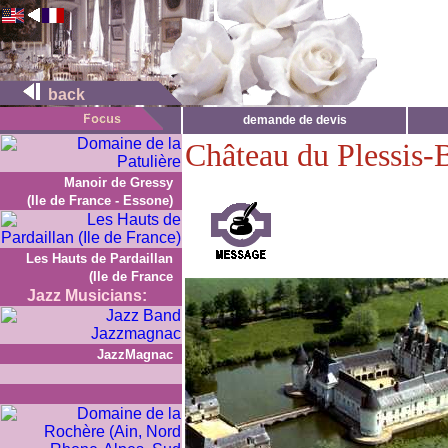
back
demande de devis
Château du Plessis-
Manoir de Gressy
(Ile de France - Essone)
Les Hauts de Pardaillan
(Ile de France
Jazz Musicians:
JazzMagnac