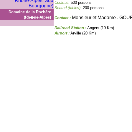
Cocktail:
500 persons
Seated (tables):
200 persons
Domaine de la Rochère
(Rh�ne-Alpes)
Monsieur et Madame . GOU
Contact :
Railroad Station :
Angers (19 Km)
Airport :
Arville (20 Km)