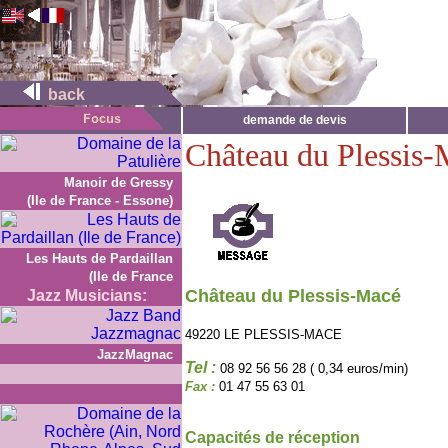
back
demande de devis
Château du Plessis
Manoir de Gressy
(Ile de France - Essone)
Les Hauts de Pardaillan
(Ile de France
Château du Plessis-Macé
Jazz Musicians:
49220 LE PLESSIS-MACE
JazzMagnac
Tel :
08 92 56 56 28 ( 0,34 euros/min)
Fax :
01 47 55 63 01
Capacités de réception