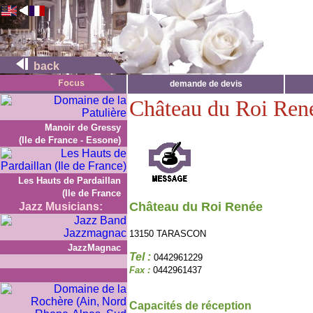
back
demande de devis
Château du Roi Ren
Manoir de Gressy
(Ile de France - Essone)
Les Hauts de Pardaillan
(Ile de France
Château du Roi Renée
Jazz Musicians:
13150 TARASCON
JazzMagnac
Tel :
0442961229
Fax :
0442961437
Capacités de réception