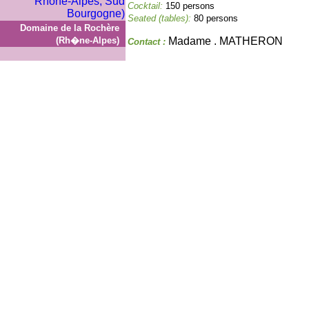
Cocktail:
150 persons
Seated (tables):
80 persons
Domaine de la Rochère
(Rh�ne-Alpes)
Madame . MATHERON
Contact :