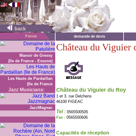
back
demande de devis
Château du Viguier
Manoir de Gressy
(Ile de France - Essone)
Les Hauts de Pardaillan
(Ile de France
Château du Viguier du Roy
Jazz Musicians:
1 et 3, rue Delzhens
46100 FIGEAC
JazzMagnac
Tel :
0565500505
Fax :
0565500606
Capacités de réception