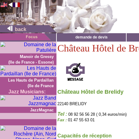
back
demande de devis
Château Hôtel de Br
Manoir de Gressy
(Ile de France - Essone)
Les Hauts de Pardaillan
(Ile de France
Château Hôtel de Brelidy
Jazz Musicians:
22140 BRELIDY
JazzMagnac
Tel :
08 92 56 56 28 ( 0,34 euros/min)
Fax :
01 47 55 63 01
Capacités de réception