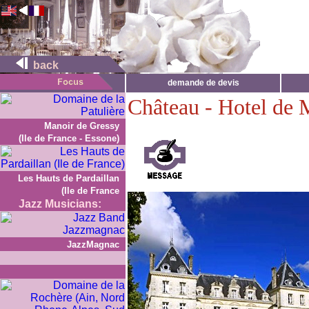
back
demande de devis
Château - Hotel de
Manoir de Gressy
(Ile de France - Essone)
Les Hauts de Pardaillan
(Ile de France
Jazz Musicians:
JazzMagnac