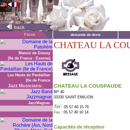
back
demande de devis
CHATEAU LA CO
Manoir de Gressy
(Ile de France - Essone)
Les Hauts de Pardaillan
(Ile de France
CHATEAU LA COUSPAUDE
Jazz Musicians:
BP 40
33330 SAINT EMILION
JazzMagnac
Tel :
05 57 40 15 76
Fax :
05 57 40 10 14
Capacités de réception