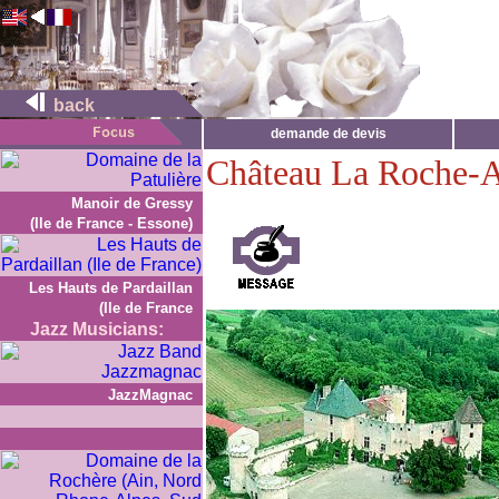
back
demande de devis
Château La Roche-A
Manoir de Gressy
(Ile de France - Essone)
Les Hauts de Pardaillan
(Ile de France
Jazz Musicians:
JazzMagnac