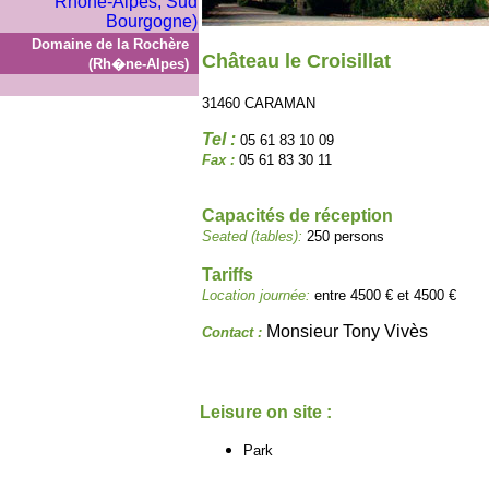
Domaine de la Rochère
Château le Croisillat
(Rh�ne-Alpes)
31460 CARAMAN
Tel :
05 61 83 10 09
Fax :
05 61 83 30 11
Capacités de réception
Seated (tables):
250 persons
Tariffs
Location journée:
entre 4500 € et 4500 €
Monsieur Tony Vivès
Contact :
Leisure on site :
Park