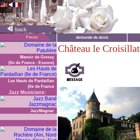
back
demande de devis
Château le Croisillat
Manoir de Gressy
(Ile de France - Essone)
Les Hauts de Pardaillan
(Ile de France
Jazz Musicians:
JazzMagnac