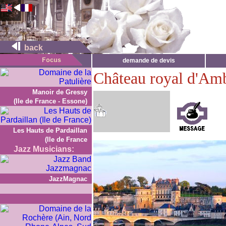
back
demande de devis
Château royal d'Am
Manoir de Gressy
(Ile de France - Essone)
Les Hauts de Pardaillan
(Ile de France
Jazz Musicians:
JazzMagnac