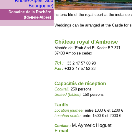
Domaine de la Rochère
historic life of the royal court at the instance
(Rh�ne-Alpes)
Weddings can be arranged at the Castle for 
Château royal d'Amboise
Montée de l'Emir Abd-El-Kader BP 371
37403 Amboise cedex
Tel :
+33 2 47 57 00 98
Fax :
+33 2 47 57 52 23
Capacités de réception
Cocktail:
250 persons
Seated (tables):
150 persons
Tariffs
Location journée:
entre 1000 € et 1200 €
Location soirée:
entre 1500 € et 2000 €
M. Aymeric Hoguet
Contact :
E mail :