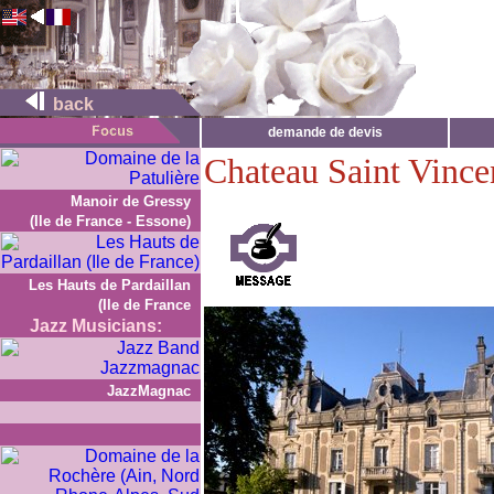
back
demande de devis
Chateau Saint Vince
Manoir de Gressy
(Ile de France - Essone)
Les Hauts de Pardaillan
(Ile de France
Jazz Musicians:
JazzMagnac