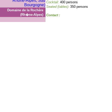
Cocktail:
400 persons
Seated (tables):
350 persons
Domaine de la Rochère
(Rh�ne-Alpes)
Contact :