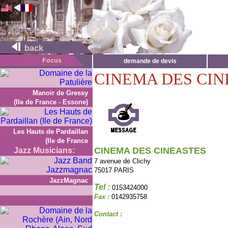
back
demande de devis
CINEMA DES CIN
Manoir de Gressy
(Ile de France - Essone)
Les Hauts de Pardaillan
(Ile de France
CINEMA DES CINEASTES
Jazz Musicians:
7 avenue de Clichy
75017 PARIS
JazzMagnac
Tel :
0153424000
Fax :
0142935758
Contact :