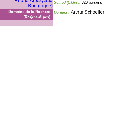
Seated (tables):
320 persons
Domaine de la Rochère
Arthur Schoeller
Contact :
(Rh�ne-Alpes)