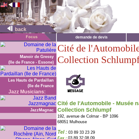
back
demande de devis
Cité de l'Automobile
Collection Schlump
Manoir de Gressy
(Ile de France - Essone)
Les Hauts de Pardaillan
(Ile de France
Jazz Musicians:
Cité de l'Automobile - Musée na
Collection Schlumpf
JazzMagnac
192, avenue de Colmar - BP 1096
68051 Mulhouse
Tel :
03 89 33 23 29
Fax :
03 89 32 08 09