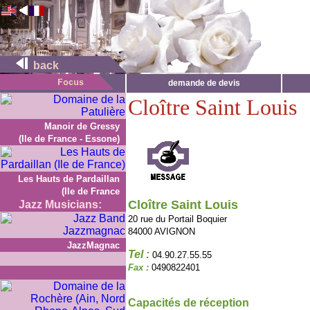
back
demande de devis
Cloître Saint Louis
Manoir de Gressy
(Ile de France - Essone)
Les Hauts de Pardaillan
(Ile de France
Cloître Saint Louis
Jazz Musicians:
20 rue du Portail Boquier
84000 AVIGNON
JazzMagnac
Tel :
04.90.27.55.55
Fax :
0490822401
Capacités de réception