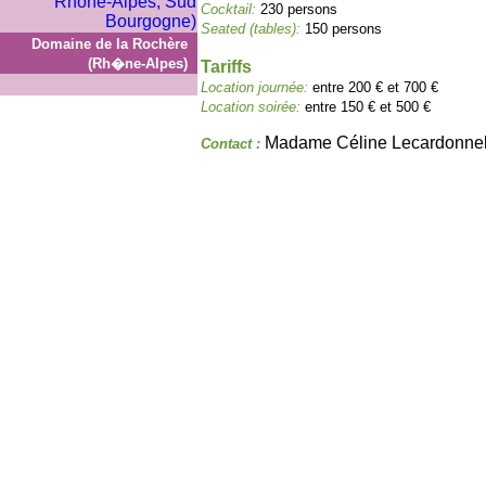
Cocktail:
230 persons
Seated (tables):
150 persons
Domaine de la Rochère
(Rh�ne-Alpes)
Tariffs
Location journée:
entre 200 € et 700 €
Location soirée:
entre 150 € et 500 €
Madame Céline Lecardonne
Contact :