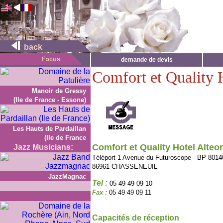
back
demande de devis
Comfort et Quality 
Manoir de Gressy
(Ile de France - Essone)
Les Hauts de Pardaillan
(Ile de France
Comfort et Quality Hotel Alteo
Jazz Musicians:
Téléport 1 Avenue du Futuroscope - BP 8014
86961 CHASSENEUIL
JazzMagnac
Tel :
05 49 49 09 10
Fax :
05 49 49 09 11
Capacités de réception