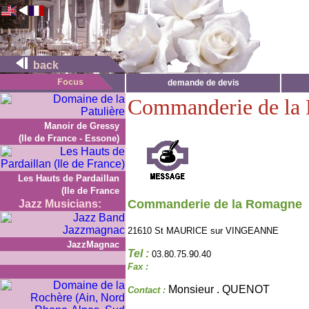
back
demande de devis
Commanderie de la
Manoir de Gressy
(Ile de France - Essone)
Les Hauts de Pardaillan
(Ile de France
Commanderie de la Romagne
Jazz Musicians:
21610 St MAURICE sur VINGEANNE
JazzMagnac
Tel :
03.80.75.90.40
Fax :
Monsieur . QUENOT
Contact :