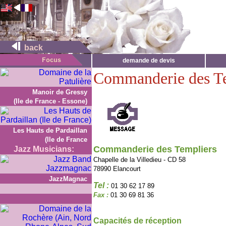
back
demande de devis
Commanderie des T
Manoir de Gressy
(Ile de France - Essone)
Les Hauts de Pardaillan
(Ile de France
Commanderie des Templiers
Jazz Musicians:
Chapelle de la Villedieu - CD 58
78990 Elancourt
JazzMagnac
Tel :
01 30 62 17 89
Fax :
01 30 69 81 36
Capacités de réception