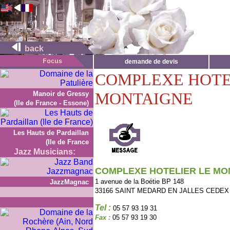
back
demande de devis
COMPLEXE HOTE
MONTAIGNE
Manoir de Gressy
(Ile de France - Essone)
Les Hauts de Pardaillan
(Ile de France
Jazz Musicians:
COMPLEXE HOTELIER LE MO
1 avenue de la Boétie BP 148
JazzMagnac
33166 SAINT MEDARD EN JALLES CEDEX
Tel :
05 57 93 19 31
Fax :
05 57 93 19 30