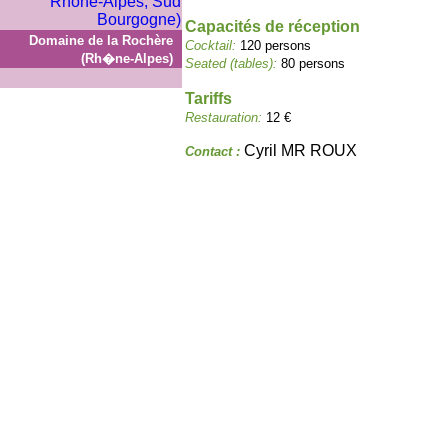
Capacités de réception
Domaine de la Rochère
Cocktail:
120 persons
(Rh�ne-Alpes)
Seated (tables):
80 persons
Tariffs
Restauration:
12 €
Cyril MR ROUX
Contact :