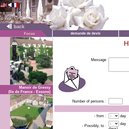
back
demande de devis
H
Message
Manoir de Gressy
(Ile de France - Essone)
Number of persons :
- from :
day
day
- Possibly, to :
days).