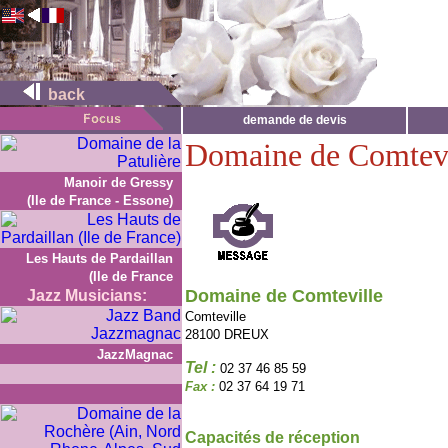
back
demande de devis
Domaine de Comtevi
Manoir de Gressy
(Ile de France - Essone)
Les Hauts de Pardaillan
(Ile de France
Domaine de Comteville
Jazz Musicians:
Comteville
28100 DREUX
JazzMagnac
Tel :
02 37 46 85 59
Fax :
02 37 64 19 71
Capacités de réception