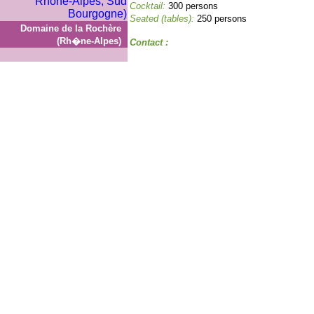
Cocktail:
300 persons
Seated (tables):
250 persons
Domaine de la Rochère
(Rh�ne-Alpes)
Contact :