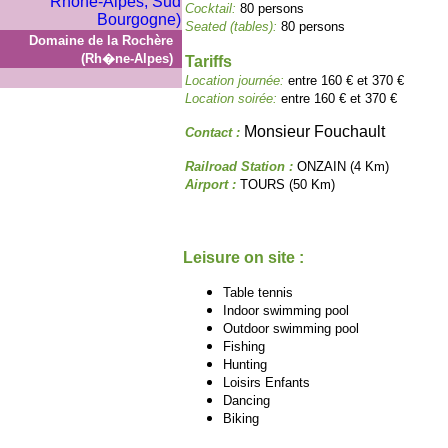
Cocktail:
80 persons
Seated (tables):
80 persons
Domaine de la Rochère
(Rh�ne-Alpes)
Tariffs
Location journée:
entre 160 € et 370 €
Location soirée:
entre 160 € et 370 €
Monsieur Fouchault
Contact :
Railroad Station :
ONZAIN (4 Km)
Airport :
TOURS (50 Km)
Leisure on site :
Table tennis
Indoor swimming pool
Outdoor swimming pool
Fishing
Hunting
Loisirs Enfants
Dancing
Biking