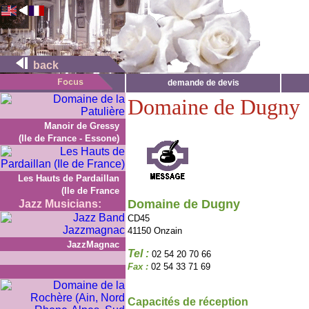
back
demande de devis
Domaine de Dugny
Manoir de Gressy
(Ile de France - Essone)
Les Hauts de Pardaillan
(Ile de France
Domaine de Dugny
Jazz Musicians:
CD45
41150 Onzain
JazzMagnac
Tel :
02 54 20 70 66
Fax :
02 54 33 71 69
Capacités de réception