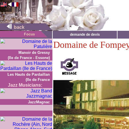
back
demande de devis
Domaine de Fompey
Manoir de Gressy
(Ile de France - Essone)
Les Hauts de Pardaillan
(Ile de France
Jazz Musicians:
JazzMagnac