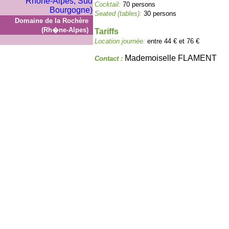
Cocktail:
70 persons
Seated (tables):
30 persons
Domaine de la Rochère
(Rh�ne-Alpes)
Tariffs
Location journée:
entre 44 € et 76 €
Mademoiselle FLAMENT
Contact :