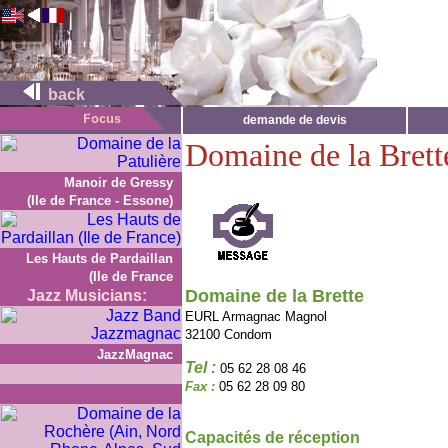
back
demande de devis
Domaine de la Brett
Manoir de Gressy
(Ile de France - Essone)
Les Hauts de Pardaillan
(Ile de France
Domaine de la Brette
Jazz Musicians:
EURL Armagnac Magnol
32100 Condom
JazzMagnac
Tel :
05 62 28 08 46
Fax :
05 62 28 09 80
Capacités de réception