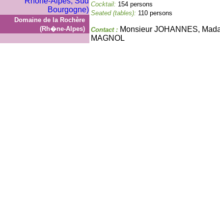
Cocktail:
154 persons
Seated (tables):
110 persons
Domaine de la Rochère
(Rh�ne-Alpes)
Monsieur JOHANNES, Ma
Contact :
MAGNOL